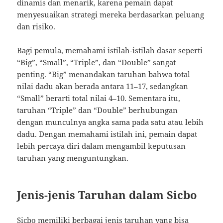
dinamis dan menarik, karena pemain dapat
menyesuaikan strategi mereka berdasarkan peluang
dan risiko.
Bagi pemula, memahami istilah-istilah dasar seperti
“Big”, “Small”, “Triple”, dan “Double” sangat
penting. “Big” menandakan taruhan bahwa total
nilai dadu akan berada antara 11–17, sedangkan
“Small” berarti total nilai 4–10. Sementara itu,
taruhan “Triple” dan “Double” berhubungan
dengan munculnya angka sama pada satu atau lebih
dadu. Dengan memahami istilah ini, pemain dapat
lebih percaya diri dalam mengambil keputusan
taruhan yang menguntungkan.
Jenis-jenis Taruhan dalam Sicbo
Sicbo memiliki berbagai jenis taruhan yang bisa