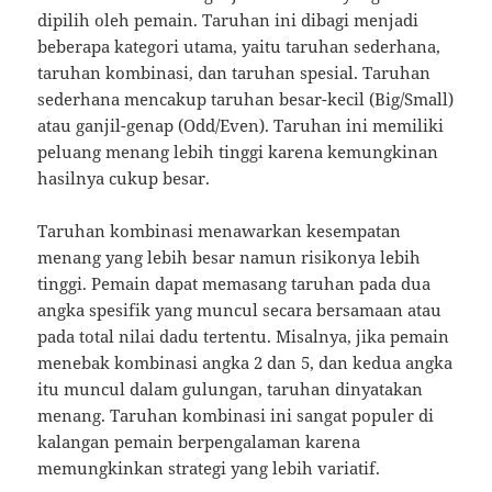
dipilih oleh pemain. Taruhan ini dibagi menjadi
beberapa kategori utama, yaitu taruhan sederhana,
taruhan kombinasi, dan taruhan spesial. Taruhan
sederhana mencakup taruhan besar-kecil (Big/Small)
atau ganjil-genap (Odd/Even). Taruhan ini memiliki
peluang menang lebih tinggi karena kemungkinan
hasilnya cukup besar.
Taruhan kombinasi menawarkan kesempatan
menang yang lebih besar namun risikonya lebih
tinggi. Pemain dapat memasang taruhan pada dua
angka spesifik yang muncul secara bersamaan atau
pada total nilai dadu tertentu. Misalnya, jika pemain
menebak kombinasi angka 2 dan 5, dan kedua angka
itu muncul dalam gulungan, taruhan dinyatakan
menang. Taruhan kombinasi ini sangat populer di
kalangan pemain berpengalaman karena
memungkinkan strategi yang lebih variatif.