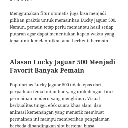
Menggunakan fitur otomatis juga bisa menjadi
pilihan praktis untuk memainkan Lucky Jaguar 500.
Namun, pemain tetap perlu memantau hasil setiap
putaran agar dapat menentukan kapan waktu yang
tepat untuk melanjutkan atau berhenti bermain.
Alasan Lucky Jaguar 500 Menjadi
Favorit Banyak Pemain
Popularitas Lucky Jaguar 500 tidak lepas dari
perpaduan tema hutan liar yang unik dengan fitur
permainan modern yang menghibur. Visual
berkualitas tinggi, efek suara khas alam, dan
animasi kemenangan yang menarik membuat
permainan ini mampu memberikan pengalaman
berbeda dibandingkan slot bertema biasa.