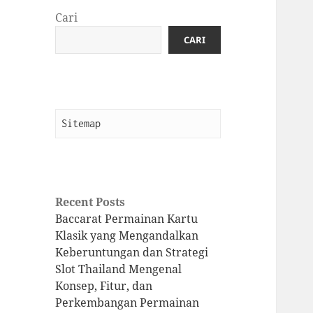
Cari
CARI
Sitemap
Recent Posts
Baccarat Permainan Kartu
Klasik yang Mengandalkan
Keberuntungan dan Strategi
Slot Thailand Mengenal
Konsep, Fitur, dan
Perkembangan Permainan