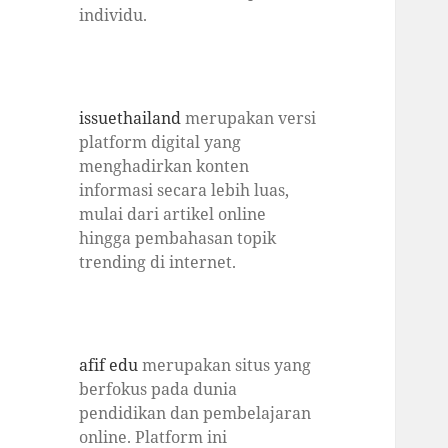
individu.
issuethailand
merupakan versi
platform digital yang
menghadirkan konten
informasi secara lebih luas,
mulai dari artikel online
hingga pembahasan topik
trending di internet.
afif edu
merupakan situs yang
berfokus pada dunia
pendidikan dan pembelajaran
online. Platform ini