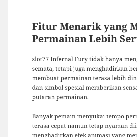
Fitur Menarik yang
Permainan Lebih Se
slot77 Infernal Fury tidak hanya me
semata, tetapi juga menghadirkan be
membuat permainan terasa lebih din
dan simbol spesial memberikan sensa
putaran permainan.
Banyak pemain menyukai tempo perm
terasa cepat namun tetap nyaman diik
menghadirkan efek animasi yang m