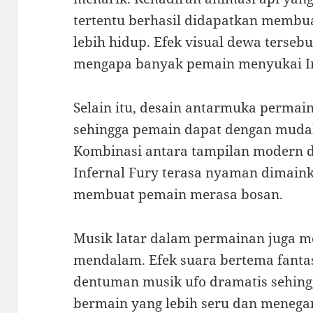
tertentu berhasil didapatkan membu
lebih hidup. Efek visual dewa terseb
mengapa banyak pemain menyukai In
Selain itu, desain antarmuka permai
sehingga pemain dapat dengan mud
Kombinasi antara tampilan modern d
Infernal Fury terasa nyaman dimain
membuat pemain merasa bosan.
Musik latar dalam permainan juga m
mendalam. Efek suara bertema fanta
dentuman musik ufo dramatis sehin
bermain yang lebih seru dan menega