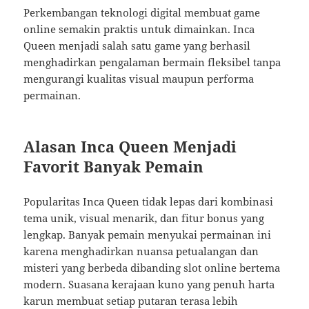
Perkembangan teknologi digital membuat game
online semakin praktis untuk dimainkan. Inca
Queen menjadi salah satu game yang berhasil
menghadirkan pengalaman bermain fleksibel tanpa
mengurangi kualitas visual maupun performa
permainan.
Alasan Inca Queen Menjadi
Favorit Banyak Pemain
Popularitas Inca Queen tidak lepas dari kombinasi
tema unik, visual menarik, dan fitur bonus yang
lengkap. Banyak pemain menyukai permainan ini
karena menghadirkan nuansa petualangan dan
misteri yang berbeda dibanding slot online bertema
modern. Suasana kerajaan kuno yang penuh harta
karun membuat setiap putaran terasa lebih