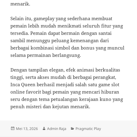
menarik.
Selain itu, gameplay yang sederhana membuat
pemain lebih mudah menikmati seluruh fitur yang
tersedia. Pemain dapat bermain dengan santai
sambil menunggu peluang kemenangan dari
berbagai kombinasi simbol dan bonus yang muncul
selama permainan berlangsung.
Dengan tampilan elegan, efek animasi berkualitas
tinggi, serta akses mudah di berbagai perangkat,
Inca Queen berhasil menjadi salah satu game slot
online favorit bagi pemain yang mencari hiburan
seru dengan tema petualangan kerajaan kuno yang
penuh misteri dan kejutan menarik.
Diposkan
Penulis
Kategori
Mei 13, 2026
Admin Raja
Pragmatic Play
pada