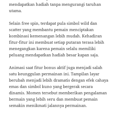
mendapatkan hadiah tanpa mengurangi taruhan
utama.
Selain free spin, terdapat pula simbol wild dan
scatter yang membantu pemain menciptakan
kombinasi kemenangan lebih mudah. Kehadiran
fitur-fitur ini membuat setiap putaran terasa lebih
menegangkan karena pemain selalu memiliki
peluang mendapatkan hadiah besar kapan saja.
Animasi saat fitur bonus aktif juga menjadi salah
satu keunggulan permainan ini. Tampilan layar
berubah menjadi lebih dramatis dengan efek cahaya
emas dan simbol kuno yang bergerak secara
dinamis. Momen tersebut memberikan pengalaman
bermain yang lebih seru dan membuat pemain
semakin menikmati jalannya permainan.