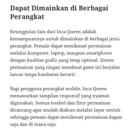
Dapat Dimainkan di Berbagai
Perangkat
Keunggulan lain dari Inca Queen adalah
kemampuannya untuk dimainkan di berbagai jenis
perangkat. Pemain dapat menikmati permainan
melalui komputer, laptop, maupun smartphone
dengan kualitas grafis yang tetap optimal. Sistem
permainan yang ringan membuat game ini berjalan
lancar tanpa hambatan berarti.
Bagi pengguna perangkat mobile, Inca Queen
menawarkan tampilan responsif yang nyaman
digunakan. Semua tombol dan fitur permainan
dirancang agar mudah diakses melalui layar sentuh
sehingga pemain dapat menikmati permainan kapan
saja dan di mana saja.