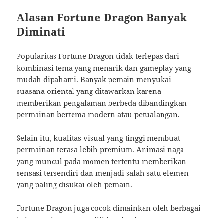
Alasan Fortune Dragon Banyak
Diminati
Popularitas Fortune Dragon tidak terlepas dari
kombinasi tema yang menarik dan gameplay yang
mudah dipahami. Banyak pemain menyukai
suasana oriental yang ditawarkan karena
memberikan pengalaman berbeda dibandingkan
permainan bertema modern atau petualangan.
Selain itu, kualitas visual yang tinggi membuat
permainan terasa lebih premium. Animasi naga
yang muncul pada momen tertentu memberikan
sensasi tersendiri dan menjadi salah satu elemen
yang paling disukai oleh pemain.
Fortune Dragon juga cocok dimainkan oleh berbagai