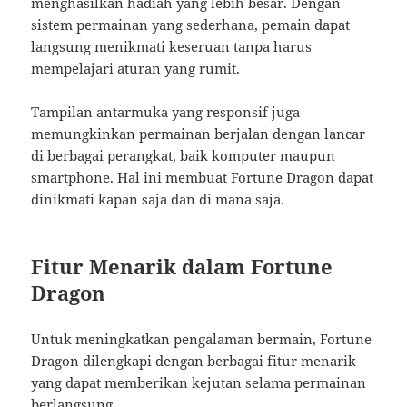
menghasilkan hadiah yang lebih besar. Dengan
sistem permainan yang sederhana, pemain dapat
langsung menikmati keseruan tanpa harus
mempelajari aturan yang rumit.
Tampilan antarmuka yang responsif juga
memungkinkan permainan berjalan dengan lancar
di berbagai perangkat, baik komputer maupun
smartphone. Hal ini membuat Fortune Dragon dapat
dinikmati kapan saja dan di mana saja.
Fitur Menarik dalam Fortune
Dragon
Untuk meningkatkan pengalaman bermain, Fortune
Dragon dilengkapi dengan berbagai fitur menarik
yang dapat memberikan kejutan selama permainan
berlangsung.