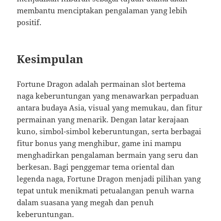
membantu menciptakan pengalaman yang lebih
positif.
Kesimpulan
Fortune Dragon adalah permainan slot bertema
naga keberuntungan yang menawarkan perpaduan
antara budaya Asia, visual yang memukau, dan fitur
permainan yang menarik. Dengan latar kerajaan
kuno, simbol-simbol keberuntungan, serta berbagai
fitur bonus yang menghibur, game ini mampu
menghadirkan pengalaman bermain yang seru dan
berkesan. Bagi penggemar tema oriental dan
legenda naga, Fortune Dragon menjadi pilihan yang
tepat untuk menikmati petualangan penuh warna
dalam suasana yang megah dan penuh
keberuntungan.