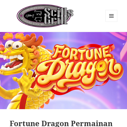
MENU
DAN
SCILLSGRILL: Panduan Bermain
WIDGET
Raja Akurat Terbaru & Informasi
Edukasi Game Slot777
Fortune Dragon Permainan