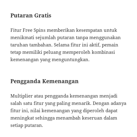
Putaran Gratis
Fitur Free Spins memberikan kesempatan untuk
menikmati sejumlah putaran tanpa menggunakan
taruhan tambahan. Selama fitur ini aktif, pemain
tetap memiliki peluang memperoleh kombinasi
kemenangan yang menguntungkan.
Pengganda Kemenangan
Multiplier atau pengganda kemenangan menjadi
salah satu fitur yang paling menarik. Dengan adanya
fitur ini, nilai kemenangan yang diperoleh dapat
meningkat sehingga menambah keseruan dalam
setiap putaran.