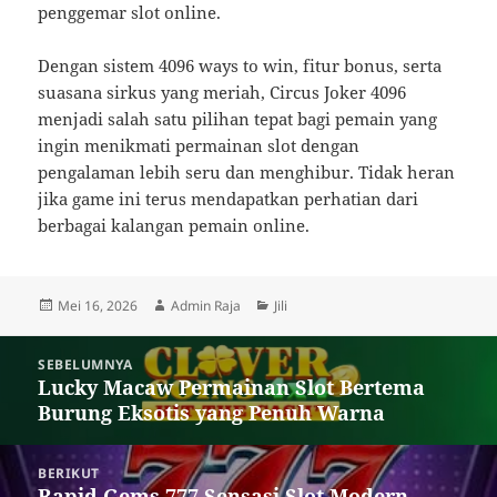
penggemar slot online.
Dengan sistem 4096 ways to win, fitur bonus, serta
suasana sirkus yang meriah, Circus Joker 4096
menjadi salah satu pilihan tepat bagi pemain yang
ingin menikmati permainan slot dengan
pengalaman lebih seru dan menghibur. Tidak heran
jika game ini terus mendapatkan perhatian dari
berbagai kalangan pemain online.
Diposkan
Penulis
Kategori
Mei 16, 2026
Admin Raja
Jili
pada
Navigasi
SEBELUMNYA
pos
Lucky Macaw Permainan Slot Bertema
Pos
Burung Eksotis yang Penuh Warna
sebelumnya:
BERIKUT
Rapid Gems 777 Sensasi Slot Modern
Pos