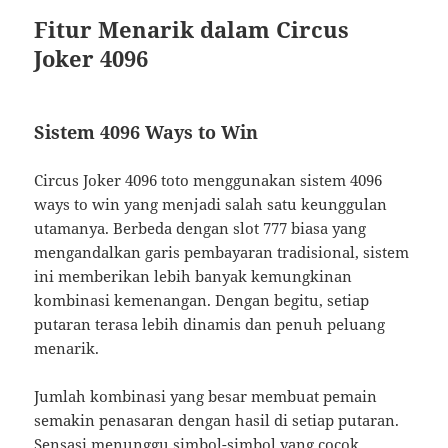
Fitur Menarik dalam Circus
Joker 4096
Sistem 4096 Ways to Win
Circus Joker 4096 toto menggunakan sistem 4096
ways to win yang menjadi salah satu keunggulan
utamanya. Berbeda dengan slot 777 biasa yang
mengandalkan garis pembayaran tradisional, sistem
ini memberikan lebih banyak kemungkinan
kombinasi kemenangan. Dengan begitu, setiap
putaran terasa lebih dinamis dan penuh peluang
menarik.
Jumlah kombinasi yang besar membuat pemain
semakin penasaran dengan hasil di setiap putaran.
Sensasi menunggu simbol-simbol yang cocok