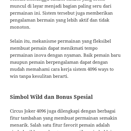
muncul di layar menjadi bagian paling seru dari
permainan ini. Sistem tersebut juga memberikan
pengalaman bermain yang lebih aktif dan tidak
monoton.
Selain itu, mekanisme permainan yang fleksibel
membuat pemain dapat menikmati tempo
permainan inova dengan nyaman. Baik pemain baru
maupun pemain berpengalaman dapat dengan
mudah memahami cara kerja sistem 4096 ways to
win tanpa kesulitan berarti.
Simbol Wild dan Bonus Spesial
Circus Joker 4096 juga dilengkapi dengan berbagai
fitur tambahan yang membuat permainan semakin
menarik. Salah satu fitur favorit pemain adalah